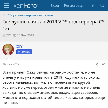
Вход
Регистрация
Обсуждение игровых хостингов
Где лучше взять в 2019 VDS под сервера CS
1.6
А
Д
IXY
26 Янв 2019
в
а
т
т
IXY
о
а
Участник
р
н
т
а
е
ч
26 Янв 2019
#1
м
а
ы
л
Всем привет! Сижу сейчас на одном хостинге, но не
а
очень у них уже нравится, в 2019 году как-то плохо их
работа началась, вот желаю переехать на другой
хостинг, но уже пересмотрел многие и как-то не очень
выходит по отзывам знакомых владельцев серверов.
Может кто подскажет в этой теме о хостах, которых я еще
не знаю.