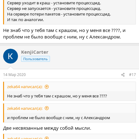
Сервер уходит в краш - установите процессцмд.
Сервер не запускается - установите процессцмд.
На сервере потери пакетов - установите процессцмд.
И так по аналогии.
Не знаб что у тебя там с крашом, но у меня все ????, и
проблем не было вообще с ним, ну с Александром.
KenjiCarter
Пользователь
14 Мар 2020
#17
zeka64 написал(а):
Не знаб что у тебя там с крашом, но у меня все ????
zeka64 написал(а):
и проблем не было вообще с ним, ну с Александром
Две несвязанные между собой мысли.
zeka64 написал(а):