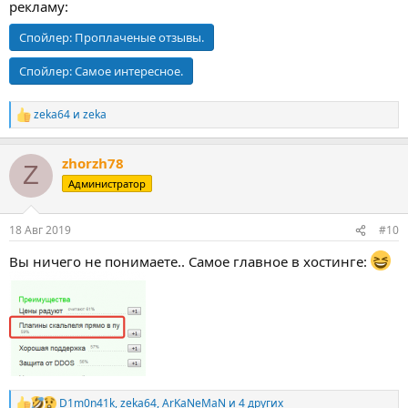
рекламу:
Спойлер:
Проплаченые отзывы.
Спойлер:
Самое интересное.
zeka64
и
zeka
Р
е
а
zhorzh78
к
Z
ц
Администратор
и
и
:
18 Авг 2019
#10
Вы ничего не понимаете.. Самое главное в хостинге:
D1m0n41k
,
zeka64
,
ArKaNeMaN
и 4 других