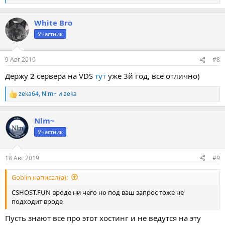
е
а
White Bro
к
ц
Участник
и
и
:
9 Авг 2019
#8
Держу 2 сервера на VDS
тут
уже 3й год, все отлично)
zeka64
,
Nlm~
и
zeka
Р
е
а
Nlm~
к
ц
Участник
и
и
:
18 Авг 2019
#9
Goblin написал(а):
CSHOST.FUN вроде ни чего но под ваш запрос тоже не
подходит вроде
Пусть знают все про этот хостинг и не ведутся на эту