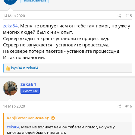
Пользователь
14 Мар 2020
#15
zeka64
, Меня не волнует чем он тебе там помог, но уже у
многих людей был с ним опыт.
Сервер уходит в краш - установите процессцмд.
Сервер не запускается - установите процессцмд.
На сервере потери пакетов - установите процессцмд.
И так по аналогии.
isya04
и
zeka64
Р
е
а
zeka64
к
ц
Участник
и
и
:
14 Мар 2020
#16
KenjiCarter написал(а):
zeka64
, Меня не волнует чем он тебе там помог, но уже у
многих людей был с ним опыт.