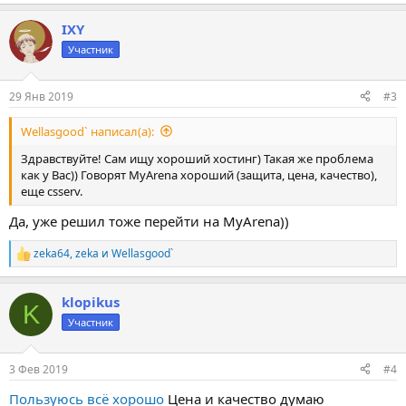
е
а
IXY
к
ц
Участник
и
и
:
29 Янв 2019
#3
Wellasgood` написал(а):
Здравствуйте! Сам ищу хороший хостинг) Такая же проблема
как у Вас)) Говорят MyArena хороший (защита, цена, качество),
еще csserv.
Да, уже решил тоже перейти на MyArena))
zeka64
,
zeka
и
Wellasgood`
Р
е
а
klopikus
к
K
ц
Участник
и
и
:
3 Фев 2019
#4
Пользуюсь всё хорошо
Цена и качество думаю