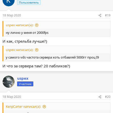
Пользователь
18 Мар 2020
#19
uspex написал(а):
ну лично у меня от 2000fps
И как, стрельба лучше?)
uspex написал(а):
у самого vds частота сервера хоть отбавляй 5000гг проц I9
И что за сервера там? 20 пабликов?)
uspex
Участник
18 Мар 2020
#20
KenjiCarter написал(а):