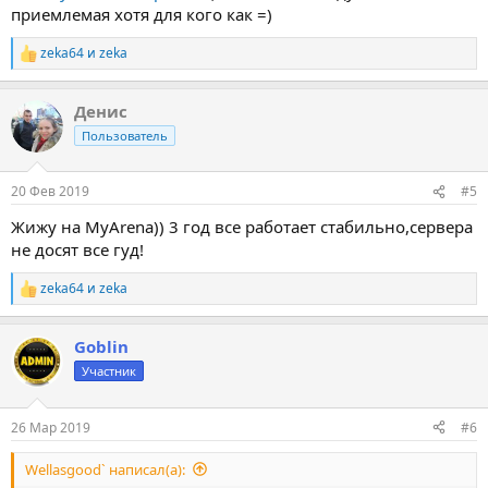
приемлемая хотя для кого как =)
zeka64
и
zeka
Р
е
а
Денис
к
ц
Пользователь
и
и
:
20 Фев 2019
#5
Жижу на MyArena)) 3 год все работает стабильно,сервера
не досят все гуд!
zeka64
и
zeka
Р
е
а
Goblin
к
ц
Участник
и
и
:
26 Мар 2019
#6
Wellasgood` написал(а):