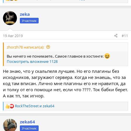
Р
е
а
zeka
к
ц
Участник
и
и
:
19 Авг 2019
#11
zhorzh78 написал(а):
Вы ничего не понимаете.. Самое главное в хостинге:
Посмотреть вложение 1128
Не знаю, что у скальпеля лучшее. Но его плагины без
исходников, загружают сервера. Когда не знаешь, что за
код там вписан. Лично мне плагины его не нравится, да
и толку от его помощи нет, если что ????. Ток бабки берет.
А как тп, так игнор.
RockTheStreet
и
zeka64
Р
е
а
zeka64
к
ц
Участник