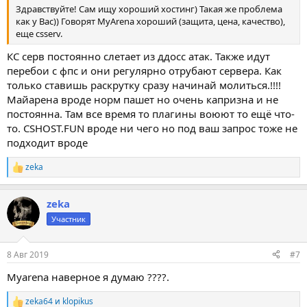
Здравствуйте! Сам ищу хороший хостинг) Такая же проблема
как у Вас)) Говорят MyArena хороший (защита, цена, качество),
еще csserv.
КС серв постоянно слетает из ддосс атак. Также идут
перебои с фпс и они регулярно отрубают сервера. Как
только ставишь раскрутку сразу начинай молиться.!!!!
Майарена вроде норм пашет но очень капризна и не
постоянна. Там все время то плагины воюют то ещё что-
то. CSHOST.FUN вроде ни чего но под ваш запрос тоже не
подходит вроде
zeka
Р
е
а
zeka
к
ц
Участник
и
и
:
8 Авг 2019
#7
Myarena наверное я думаю ????.
zeka64
и
klopikus
Р