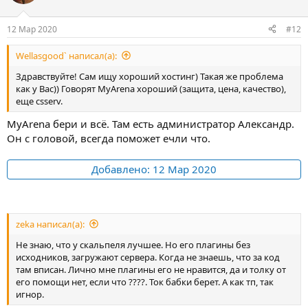
и
и
:
12 Мар 2020
#12
Wellasgood` написал(а):
Здравствуйте! Сам ищу хороший хостинг) Такая же проблема
как у Вас)) Говорят MyArena хороший (защита, цена, качество),
еще csserv.
MyArena бери и всё. Там есть администратор Александр.
Он с головой, всегда поможет ечли что.
Добавлено:
12 Мар 2020
zeka написал(а):
Не знаю, что у скальпеля лучшее. Но его плагины без
исходников, загружают сервера. Когда не знаешь, что за код
там вписан. Лично мне плагины его не нравится, да и толку от
его помощи нет, если что ????. Ток бабки берет. А как тп, так
игнор.