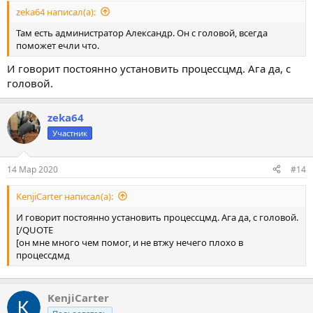
zeka64 написал(а):
Там есть администратор Александр. Он с головой, всегда
поможет ечли что.
И говорит постоянно установить процессцмд. Ага да, с
головой.
zeka64
Участник
14 Мар 2020
#14
KenjiCarter написал(а):
И говорит постоянно установить процессцмд. Ага да, с головой.
[/QUOTE
[он мне много чем помог, и не втжу нечего плохо в
процессдмд
KenjiCarter