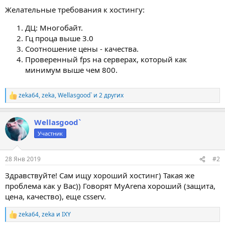
Желательные требования к хостингу:
ДЦ: Многобайт.
Гц проца выше 3.0
Соотношение цены - качества.
Проверенный fps на серверах, который как
минимум выше чем 800.
zeka64
,
zeka
,
Wellasgood`
и 2 других
Р
е
а
Wellasgood`
к
ц
Участник
и
и
:
28 Янв 2019
#2
Здравствуйте! Сам ищу хороший хостинг) Такая же
проблема как у Вас)) Говорят MyArena хороший (защита,
цена, качество), еще csserv.
zeka64
,
zeka
и
IXY
Р