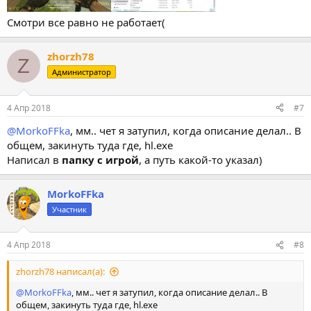
Смотри все равно не работает(
zhorzh78
Z
Администратор
4 Апр 2018
#7
@MorkoFFka
, мм.. чет я затупил, когда описание делал.. В
общем, закинуть туда где, hl.exe
Написал в
папку с игрой
, а путь какой-то указал)
MorkoFFka
Участник
4 Апр 2018
#8
zhorzh78 написал(а):
@MorkoFFka
, мм.. чет я затупил, когда описание делал.. В
общем, закинуть туда где, hl.exe