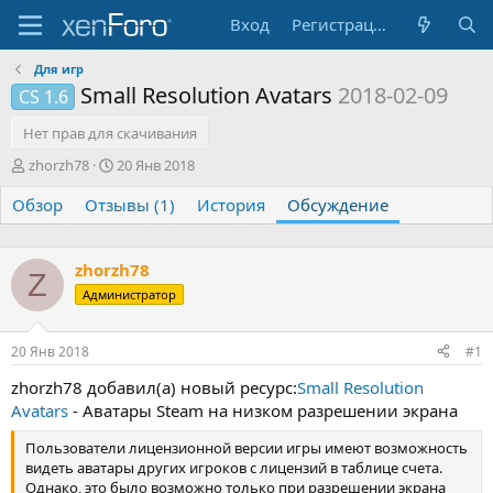
Вход
Регистрация
Для игр
Small Resolution Avatars
2018-02-09
CS 1.6
Нет прав для скачивания
А
Д
zhorzh78
20 Янв 2018
в
а
Обзор
т
Отзывы (1)
т
История
Обсуждение
о
а
р
н
т
а
zhorzh78
Z
е
ч
Администратор
м
а
ы
л
а
20 Янв 2018
#1
zhorzh78 добавил(а) новый ресурс:
Small Resolution
Avatars
- Аватары Steam на низком разрешении экрана
Пользователи лицензионной версии игры имеют возможность
видеть аватары других игроков с лицензий в таблице счета.
Однако, это было возможно только при разрешении экрана