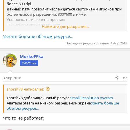
более 800 dpi.
Данный патч позволит наслаждаться картинками игроков при
более низком разрешении: 800*600 и ниже.
Установка патча очень простая:
- скачиваем архив по ссылке;
Нажмите для раскрытия...
- закрываем игру, если она запущена;
- из скачанного архива извлекаем файл в папку со своей игрой,
Узнать больше об этом ресурсе...
например:steamapps\common\Half-Life\ и...
Последнее редактирование:
4 Апр 2018
MorkoFFka
Участник
3 Апр 2018
#2
zhorzh78 написал(а):
zhorzh78 добавил(а) новый ресурс:
Small Resolution Avatars
-
Аватары Steam на низком разрешении экрана
Узнать больше
об этом ресурсе...
Что то не работает(