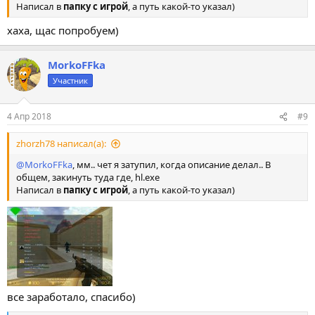
Написал в
папку с игрой
, а путь какой-то указал)
хаха, щас попробуем)
MorkoFFka
Участник
4 Апр 2018
#9
zhorzh78 написал(а):
@MorkoFFka
, мм.. чет я затупил, когда описание делал.. В
общем, закинуть туда где, hl.exe
Написал в
папку с игрой
, а путь какой-то указал)
все заработало, спасибо)