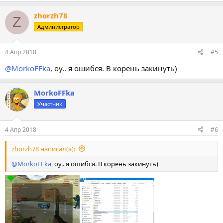
zhorzh78
Z
Администратор
4 Апр 2018
#5
@MorkoFFka
, оу.. я ошибся. В корень закинуть)
MorkoFFka
Участник
4 Апр 2018
#6
zhorzh78 написал(а):
@MorkoFFka
, оу.. я ошибся. В корень закинуть)