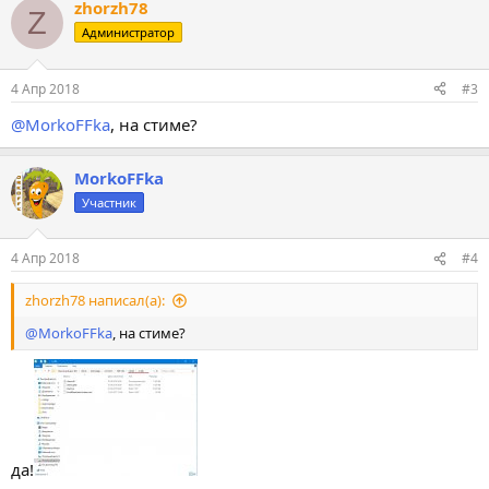
zhorzh78
Z
Администратор
4 Апр 2018
#3
@MorkoFFka
, на стиме?
MorkoFFka
Участник
4 Апр 2018
#4
zhorzh78 написал(а):
@MorkoFFka
, на стиме?
да!